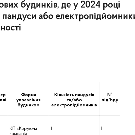
вих будинків, де у 2024 році
 пандуси або електропідйомник
ності
ер
Форма
Кількість пандусів
№
влі
управління
та/або
під'їзду
будинком
електропідйомників
КП «Керуюча
1
1
компанія