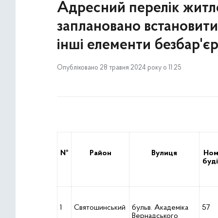
Адресний перелік житло
заплановано встановити
інші елементи безбар'єр
Опубліковано 28 травня 2024 року о 11:25
№
Район
Вулиця
Ном
буді
1
Святошинський
бульв. Академіка
57
Вернадського