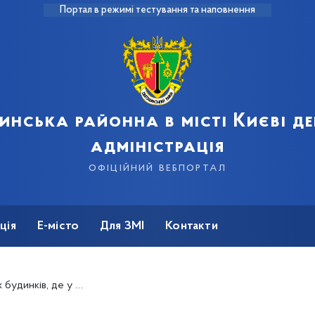
Портал в режимі тестування та наповнення
инська районна в місті Києві д
адміністрація
офіційний вебпортал
ція
Е-місто
Для ЗМІ
Контакти
лектропідйомники та інші елементи безбар'єрності