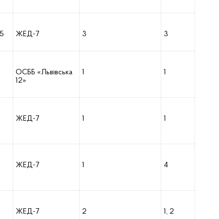
5
ЖЕД-7
3
3
ОСББ «Львівська
1
1
12»
ЖЕД-7
1
1
ЖЕД-7
1
4
ЖЕД-7
2
1, 2