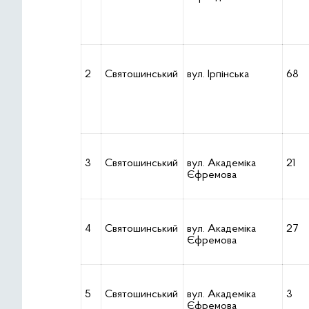
2
Святошинський
вул. Ірпінська
68
3
Святошинський
вул. Академіка
21
Єфремова
4
Святошинський
вул. Академіка
27
Єфремова
5
Святошинський
вул. Академіка
3
Єфремова