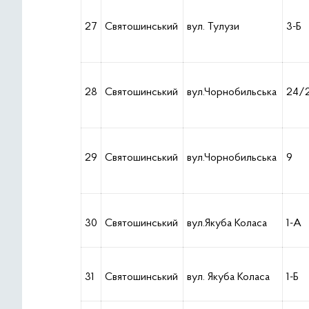
27
Святошинський
вул. Тулузи
3-Б
28
Святошинський
вул.Чорнобильська
24/
29
Святошинський
вул.Чорнобильська
9
30
Святошинський
вул.Якуба Коласа
1-А
31
Святошинський
вул. Якуба Коласа
1-Б