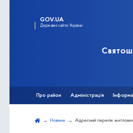
GOV.UA
Державні сайти України
Святош
Про район
Адміністрація
Інформа
Новини
Адресний перелік житлових будинків, де у 2024 році заплановано встановити пандуси або е