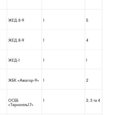
ЖЕД 8-9
1
5
ЖЕД 8-9
1
4
ЖЕД-1
1
1
ЖБК «Авіатор-9»
1
2
ОСББ
1
2, 3 та 4
«Тернопіль17»