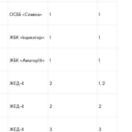
ОСББ «Славіна»
1
1
ЖБК «Індикатор»
1
1
ЖБК «Авіатор16»
1
1
ЖЕД-4
2
1, 2
ЖЕД-4
2
2
ЖЕД-4
3
3