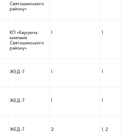
Святошинського
району»
КП «Керуюча
1
1
компанія
Святошинського
району»
ЖЕД-7
1
1
ЖЕД-7
1
1
ЖЕД-7
2
1, 2