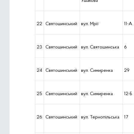
Ушакова
22
Святошинський
вул. Мрії
11-А
23
Святошинський
вул. Святошинська
6
24
Святошинський
вул. Симиренка
29
25
Святошинський
вул. Симиренка
12-Б
26
Святошинський
вул. Тернопільська
17