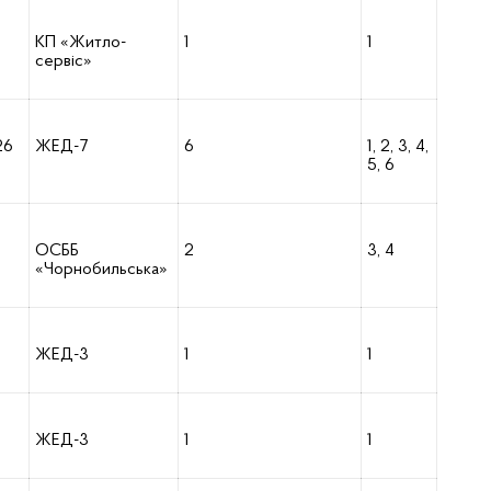
КП «Житло-
1
1
сервіс»
26
ЖЕД-7
6
1, 2, 3, 4,
5, 6
ОСББ
2
3, 4
«Чорнобильська»
ЖЕД-3
1
1
ЖЕД-3
1
1