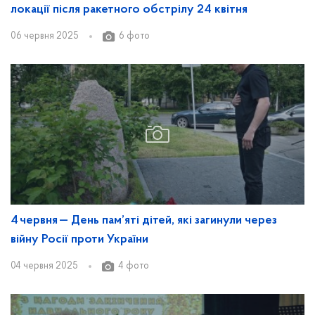
локації після ракетного обстрілу 24 квітня
06 червня 2025
6 фото
4 червня — День пам’яті дітей, які загинули через
війну Росії проти України
04 червня 2025
4 фото