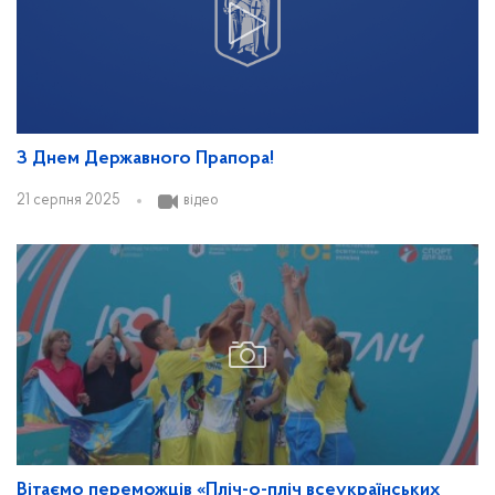
З Днем Державного Прапора!
21 серпня 2025
відео
Вітаємо переможців «Пліч-о-пліч всеукраїнських