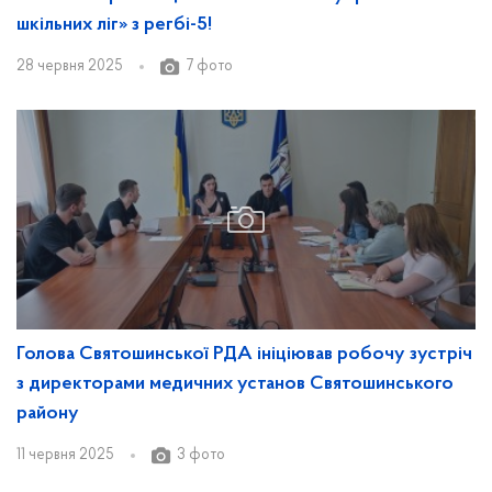
шкільних ліг» з регбі-5!
28 червня 2025
7 фото
Голова Святошинської РДА ініціював робочу зустріч
з директорами медичних установ Святошинського
району
11 червня 2025
3 фото