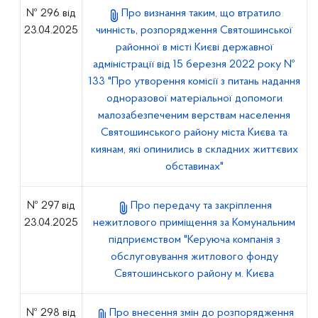
№ 296 від
Про визнання таким, що втратило
23.04.2025
чинність, розпорядження Святошинської
районної в місті Києві державної
адміністрації від 15 березня 2022 року №
133 "Про утворення комісії з питань надання
одноразової матеріальної допомоги
малозабезпеченим верствам населення
Святошинського району міста Києва та
киянам, які опинились в складних життєвих
обставинах"
№ 297 від
Про передачу та закріплення
23.04.2025
нежитлового приміщення за Комунальним
підприємством "Керуюча компанія з
обслуговування житлового фонду
Святошинського району м. Києва
№ 298 від
Про внесення змін до розпорядження