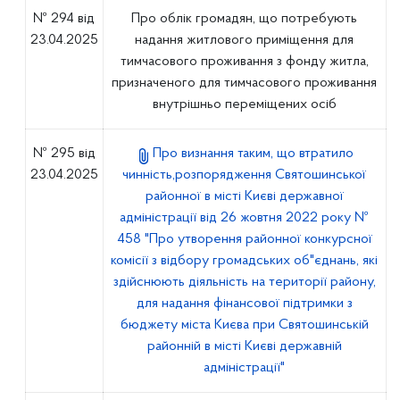
№ 294 від
Про облік громадян, що потребують
23.04.2025
надання житлового приміщення для
тимчасового проживання з фонду житла,
призначеного для тимчасового проживання
внутрішньо переміщених осіб
№ 295 від
Про визнання таким, що втратило
23.04.2025
чинність,розпорядження Святошинської
районної в місті Києві державної
адміністрації від 26 жовтня 2022 року №
458 "Про утворення районної конкурсної
комісії з відбору громадських об"єднань, які
здійснюють діяльність на території району,
для надання фінансової підтримки з
бюджету міста Києва при Святошинській
районній в місті Києві державній
адміністрації"