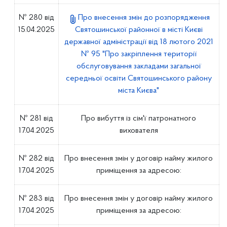
№ 280 від
Про внесення змін до розпорядження
15.04.2025
Святошинської районної в місті Києві
державної адміністрації від 18 лютого 2021
№ 95 "Про закріплення території
обслуговування закладами загальної
середньої освіти Святошинського району
міста Києва"
№ 281 від
Про вибуття із сім'ї патронатного
17.04.2025
вихователя
№ 282 від
Про внесення змін у договір найму жилого
17.04.2025
приміщення за адресою:
№ 283 від
Про внесення змін у договір найму жилого
17.04.2025
приміщення за адресою: