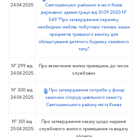
24.04.2025
Святошинської районної в місті Києві
державної адміністрації від 01.09.2020 №
549 "Про затвердження переліку
необхідних меблів, побутової техніки, інших
предметів тривалого вжитку для
облаштування дитячого будинку сімейного
типу"
№ 299 від
Про включення жилих приміщень до числа
24.04.2025
службових
№ 300 від
Про затвердження потреби у фонді
24.04.2025
захисних споруд цивільного захисту
Святошинського району міста Києва
№ 301 від
Про затвердження наказу щодо надання
25.04.2025
службового жилого приміщення та видачу
ордера