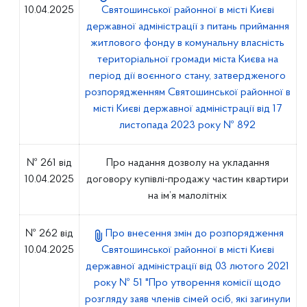
10.04.2025
Святошинської районної в місті Києві
державної адміністрації з питань приймання
житлового фонду в комунальну власність
територіальної громади міста Києва на
період дії воєнного стану, затвердженого
розпорядженням Святошинської районної в
місті Києві державної адміністрації від 17
листопада 2023 року № 892
№ 261 від
Про надання дозволу на укладання
10.04.2025
договору купівлі-продажу частин квартири
на ім’я малолітніх
№ 262 від
Про внесення змін до розпорядження
10.04.2025
Святошинської районної в місті Києві
державної адміністрації від 03 лютого 2021
року № 51 "Про утворення комісії щодо
розгляду заяв членів сімей осіб, які загинули