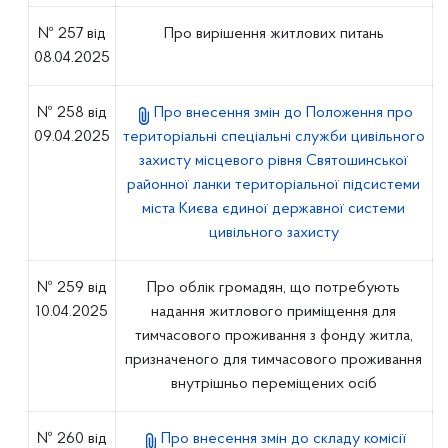
№ 257 від
Про вирішення житлових питань
08.04.2025
№ 258 від
Про внесення змін до Положення про
09.04.2025
територіальні спеціальні служби цивільного
захисту місцевого рівня Святошинської
районної ланки територіальної підсистеми
міста Києва єдиної державної системи
цивільного захисту
№ 259 від
Про облік громадян, що потребують
10.04.2025
надання житлового приміщення для
тимчасового проживання з фонду житла,
призначеного для тимчасового проживання
внутрішньо переміщених осіб
№ 260 від
Про внесення змін до складу комісії