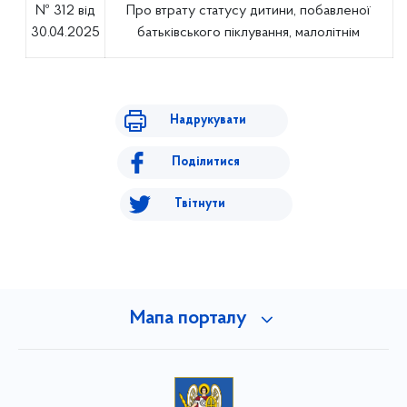
№ 312 від
Про втрату статусу дитини, побавленої
30.04.2025
батьківського піклування, малолітнім
Надрукувати
Поділитися
Твітнути
Мапа порталу