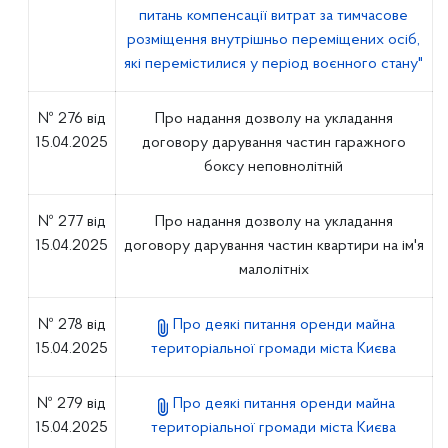
питань компенсації витрат за тимчасове
розміщення внутрішньо переміщених осіб,
які перемістилися у період воєнного стану"
№ 276 від
Про надання дозволу на укладання
15.04.2025
договору дарування частин гаражного
боксу неповнолітній
№ 277 від
Про надання дозволу на укладання
15.04.2025
договору дарування частин квартири на ім'я
малолітніх
№ 278 від
Про деякі питання оренди майна
15.04.2025
територіальної громади міста Києва
№ 279 від
Про деякі питання оренди майна
15.04.2025
територіальної громади міста Києва