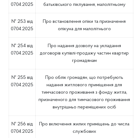
07.04.2025
батьківського піклування, малолітньому
№ 253 від
Про встановлення опіки та призначення
07.04.2025
опікуна для малолітнього
№ 254 від
Про надання дозволу на укладання
07.04.2025
договорів купівлі-продажу частин квартир
громадянам
№ 255 від
Про облік громадян, що потребують
07.04.2025
надання житлового приміщення для
тимчасового проживання з фонду житла,
призначеного для тимчасового проживання
внутрішньо переміщених осіб
№ 256 від
Про включення жилих приміщень до числа
07.04.2025
службових