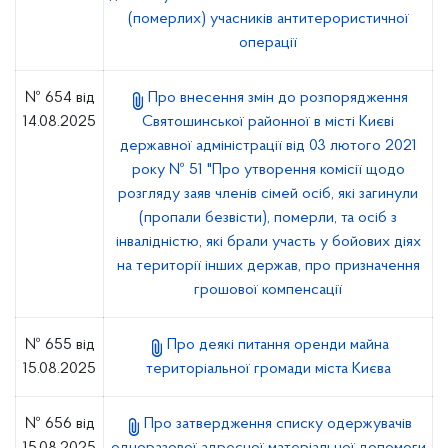
(померлих) учасників антитерористичної
операції
№ 654 від
Про внесення змін до розпорядження
14.08.2025
Святошинської районної в місті Києві
державної адміністрації від 03 лютого 2021
року № 51 "Про утворення комісії щодо
розгляду заяв членів сімей осіб, які загинули
(пропали безвісти), померли, та осіб з
інвалідністю, які брали участь у бойових діях
на території інших держав, про призначення
грошової компенсації
№ 655 від
Про деякі питання оренди майна
15.08.2025
територіальної громади міста Києва
№ 656 від
Про затвердження списку одержувачів