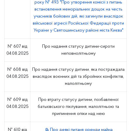
року № 493 "Про утворення комісії з питань
встановлення меморіальних дощок на честь
учасників бойових дій, які загинули внаслідок
військової агресії Російської Федерації проти
України у Святошинськоу районі міста Києва"
№ 607 від
Про надання статусу дитини-сироти
04.08.2025
неповнолітньому
№ 608 від
Про надання статусу дитини. яка постраждала
04.08.2025
внаслідок воєнних дій та збройних конфліктів,
малолітньому
№ 609 від
Про втрату статусу дитини, позбавленої
04.08.2025
батьківського піклування, малолітньою та
припинення опіки над нею
№ 610 від
Про деякі питаня оренди майна