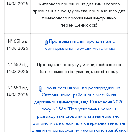
14.08.2025
житлового приміщення для тимчасового
проживання з фонду житла, призначеного для
тимчасового проживання внутрішньо
переміщених осіб
№ 651 від
Про деякі питання оренди майна
14.08.2025
територіальної громади міста Києва
№ 652 від
Про надання статусу дитини, позбавленої
14.08.2025
батьківського піклування, малолітньому
№ 653 від
Про внесення змін до розпорядження
14.08.2025
Святошинської районної в місті Києві
державної адміністрації від 10 вересня 2020
року № 586 "Про утворення Комісії з
розгляду заяв щодо виплати матеріальної
допомоги за належні для одержання земельні
ділянки уповноваженим членам сімей загиблих