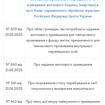
руйнування житлового будинку (квартири) в
місті Києві, спричиненого збройною агресією
Російської Федерації проти України
№ 659 від
Про облік громадян, яеі потребують надання
21.08.2025
житлового приміщення для тимчасового
проживання з фонду житла, призначеного для
тимчасового проживання внутрішньо
переміщених осіб
№ 660 від
Про надання житлового приміщення
21.08.2025
№ 661 від
Про подовження стоку перебування в сім"ї
21.08.2025
патронатного вихователя малолітнього
№ 662 від
Про зміну договору наймужилого приміщення