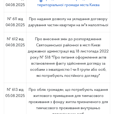
04.08.2025
територіальної громади міста Києва
№ 611 від
Про надання дозволу на укладання договору
04.08.2025
дарування частин квартири на ім"я малолітньої
№ 612 від
Про внесення змін до розпорядження
04.08.2025
Святошинської районної в місті Києві
державної адміністрації від 18 листопада 2022
року № 518 "Про питання оформлення актів
встановлення факту здійснення догляду за
особами з інвалідністю І чи ІІ групи або осіб,
які потребують постійного догляду"
№ 613 від
Про облік громадян, що потребують надання
05.08.2025
житлового приміщення для тимчасового
проживання з фонду житла призначеного для
тимчасового проживання внутрішньо