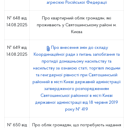
агресією Російської Федерації
№ 648 від
Про квартирний облік громадян, які
14.08.2025
проживають у Святошинському районі м.
Києва
№ 649 від
Про внесення змін до складу
14.08.2025
Координаційної ради з питань запобігання та
протидії домашньому насильству та
насильству за ознакою статі, торгівлі людьми
та генгдерної рівності при Святошинській
районній в місті Києві державній адміністрації
затвердженого розпорядженням
Святошинської районної в місті Києві
державної адміністрації від 18 червня 2019
року № 419
№ 650 від
Про облік громадян, що потребують надання