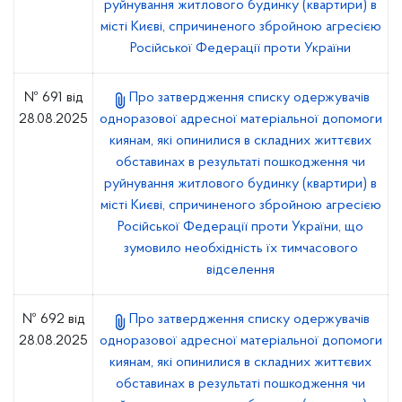
руйнування житлового будинку (квартири) в
місті Києві, спричиненого збройною агресією
Російської Федерації проти України
№ 691 від
Про затвердження списку одержувачів
28.08.2025
одноразової адресної матеріальної допомоги
киянам, які опинилися в складних життєвих
обставинах в результаті пошкодження чи
руйнування житлового будинку (квартири) в
місті Києві, спричиненого збройною агресією
Російської Федерації проти України, що
зумовило необхідність їх тимчасового
відселення
№ 692 від
Про затвердження списку одержувачів
28.08.2025
одноразової адресної матеріальної допомоги
киянам, які опинилися в складних життєвих
обставинах в результаті пошкодження чи