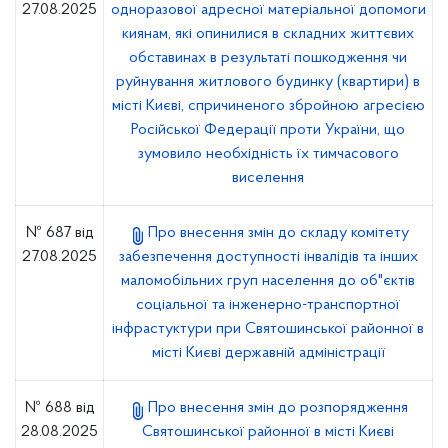
27.08.2025
одноразової адресної матеріальної допомоги
киянам, які опинилися в складних життєвих
обставинах в результаті пошкодження чи
руйнування житлового будинку (квартири) в
місті Києві, спричиненого збройною агресією
Російської Федерації проти України, що
зумовило необхідність їх тимчасового
виселення
№ 687 від
Про внесення змін до складу комітету
27.08.2025
забезпечення доступності інвалідів та інших
маломобільних груп населення до об"єктів
соціальної та інженерно-транспортної
інфрастуктури при Святошинської районної в
місті Києві державній адміністрації
№ 688 від
Про внесення змін до розпорядження
28.08.2025
Святошинської районної в місті Києві