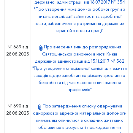
державної адміністрації від 18.07.2017 № 354
"Про утворення міжвідомчої робочої групи з
питань легалізації зайнятості та заробітної
плати, забезпечення дотримання державних
гарантій з оплати праці"
№ 689 від
Про внесення змін до розпорядження
28.08.2025
Святошинської районної в місті Києві
державної адміністрації від 15.11.2017 № 562
"Про утворення спеціальної комісії для вжиття
заходів щодо запобіганню різкому зростанню
безробіття під час масового вивільнення
працівників"
№ 690 від
Про затвердження списку одержувачів
28.08.2025
одноразової адресної матеріальної допомоги
киянам, які опинилися в складних життєвих
обставинах в результаті пошкодження чи