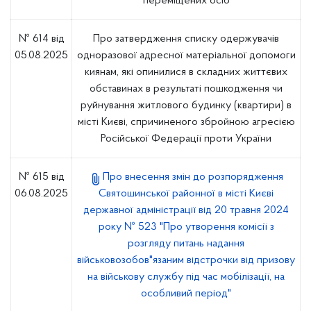
переміщених осіб
№ 614 від
Про затвердження списку одержувачів
05.08.2025
одноразової адресної матеріальної допомоги
киянам, які опинилися в складних життєвих
обставинах в результаті пошкодження чи
руйнування житлового будинку (квартири) в
місті Києві, спричиненого збройною агресією
Російської Федерації проти України
№ 615 від
Про внесення змін до розпорядження
06.08.2025
Святошинської районної в місті Києві
державної адміністрації від 20 травня 2024
року № 523 "Про утворення комісії з
розгляду питань надання
військовозобов"язаним відстрочки від призову
на військову службу під час мобілізації, на
особливий період"