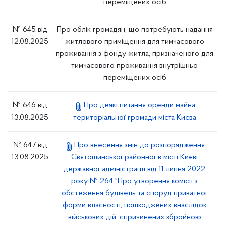
переміщених осіб
№ 645 від
Про облік громадян, що потребують надання
12.08.2025
житлового приміщення для тимчасового
проживання з фонду житла, призначеного для
тимчасового проживання внутрішньо
переміщених осіб
№ 646 від
Про деякі питання оренди майна
13.08.2025
територіальної громади міста Києва
№ 647 від
Про внесення змін до розпорядження
13.08.2025
Святошинської районної в місті Києві
державної адміністрації від 11 липня 2022
року № 264 "Про утворення комісії з
обстеження будівель та споруд приватної
форми власності, пошкоджених внаслідок
військових дій, спричинених збройною