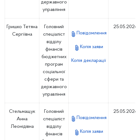
державного
управління
Гришко Тетяна
Головний
25.05.2026
Повідомлення
Сергіївна
спеціаліст
відділу
Копія заяви
фінансів
бюджетних
Копія декларації
програм
соціальної
сфери та
державного
управління
Стельмащук
Головний
25.05.2026
Повідомлення
Анна
спеціаліст
Леонідівна
відділу
Копія заяви
фінансів