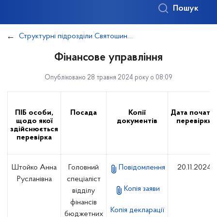
Пошук
Структурні підрозділи Святошинської районної в місті Києві державної адміністрації (з правом юридичної особи)
Фінансове управління
Опубліковано 28 травня 2024 року о 08:09
ПІБ особи,
Посада
Копії
Дата початк
щодо якої
документів
перевірки
здійснюється
перевірка
Штойко Анна
Головний
Повідомлення
20.11.2024
Русланівна
спеціаліст
Копія заяви
відділу
фінансів
Копія декларації
бюджетних