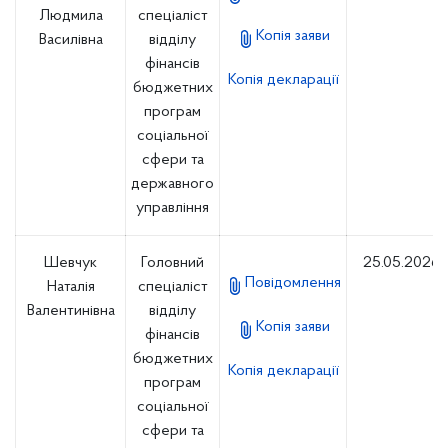
Людмила
спеціаліст
Копія заяви
Василівна
відділу
фінансів
Копія декларації
бюджетних
програм
соціальної
сфери та
державного
управління
Шевчук
Головний
25.05.2026
Повідомлення
Наталія
спеціаліст
Валентинівна
відділу
Копія заяви
фінансів
бюджетних
Копія декларації
програм
соціальної
сфери та