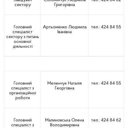
Завідувач
Соломінчук Людмила
тел.: 424 84 62
сектору
Григорівна
Головний
Артьоменко Людмила
тел.: 424 84 55
спеціаліст
Іванівна
сектору з питань
основної
діяльності
Головний
Меленчук Наталія
тел.: 424 84 55
спеціаліст з
Георгіївна
організаційної
роботи
Головний
Малиновська Олена
тел.: 424 84 62
спеціаліст з
Володимирівна