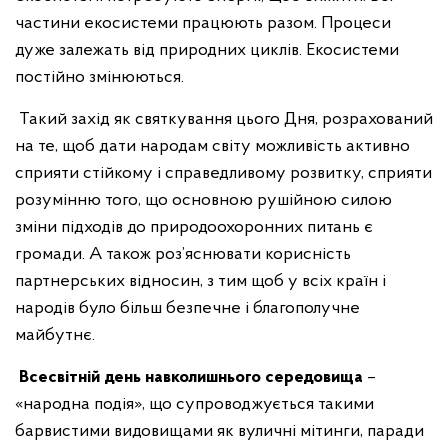
частини екосистеми працюють разом. Процеси
дуже залежать від природних циклів. Екосистеми
постійно змінюються.
Такий захід як святкування цього Дня, розрахований
на те, щоб дати народам світу можливість активно
сприяти стійкому і справедливому розвитку, сприяти
розумінню того, що основною рушійною силою
зміни підходів до природоохоронних питань є
громади. А також роз’яснювати корисність
партнерських відносин, з тим щоб у всіх країн і
народів було більш безпечне і благополучне
майбутнє.
Всесвітній день навколишнього середовища
–
«народна подія», що супроводжується такими
барвистими видовищами як вуличні мітинги, паради