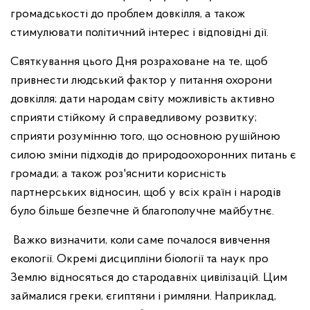
громадськості до проблем довкілля, а також
стимулювати політичний інтерес і відповідні дії.
Святкування цього Дня розраховане на те, щоб
привнести людський фактор у питання охорони
довкілля; дати народам світу можливість активно
сприяти стійкому й справедливому розвитку;
сприяти розумінню того, що основною рушійною
силою зміни підходів до природоохоронних питань є
громади; а також роз'яснити корисність
партнерських відносин, щоб у всіх країн і народів
було більше безпечне й благополучне майбутнє.
Важко визначити, коли саме почалося вивчення
екології. Окремі дисципліни біології та наук про
Землю відносяться до стародавніх цивілізацій. Цим
займалися греки, єгиптяни і римляни. Наприклад,