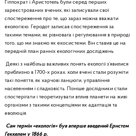
Гіппократ і Аристотель були серед перших
зареєстрованих вчених, які записували свої
спостереження про те, що зараз можна вважати
екологією. Геродот записав спостереження за
такими темами, як рівновага і регулювання в природі
того, що ми знаємо як екосистеми. Він ставив це на
передній план ранніх екологічних досліджень.
Деякі з найбільш важливих понять екології з’явилися
приблизно в 1700-х роках, коли вчені стали розуміти
такі поняття, як харчові ланцюги, управління
населенням і спадковість. Пізніше дослідники стали
спостерігати і теоретизувати вплив планети на живі
організми з такими концепціями як адаптація та
еволюція.
Сам термін «екологія» був вперше введений Ернстом
Геккелем у 1866 р.