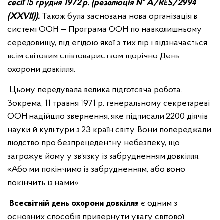
сесії 15 грудня 1972 р. (резолюція № A/RES/2994
(XXVII)).
Також була заснована нова організація в
системі ООН — Програма ООН по навколишньому
середовищу, під егідою якої з тих пір і відзначається
всім світовим співтовариством щорічно День
охорони довкілля.
Цьому передувала велика підготовча робота.
Зокрема, 11 травня 1971 р. генеральному секретареві
ООН надійшло звернення, яке підписали 2200 діячів
науки й культури з 23 країн світу. Вони попереджали
людство про безпрецедентну небезпеку, що
загрожує йому у зв'язку із забрудненням довкілля:
«Або ми покінчимо із забрудненням, або воно
покінчить із нами».
Всесвітній день охорони довкілля
є одним з
основних способів привернути увагу світової