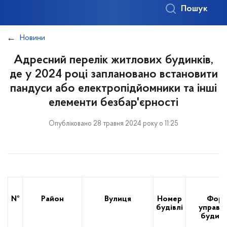
Пошук
Новини
Адресний перелік житлових будинків,
де у 2024 році заплановано встановити
пандуси або електропідйомники та інші
елементи безбар'єрності
Опубліковано 28 травня 2024 року о 11:25
№
Район
Вулиця
Номер
Форм
будівлі
управл
будин