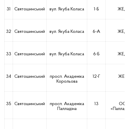
31
Святошинський
вул. Якуба Коласа
1-Б
ЖЕД-
32
Святошинський
вул. Якуба Коласа
6-А
ЖЕД-
33
Святошинський
вул. Якуба Коласа
6-Б
ЖЕД-
34
Святошинський
просп. Академіка
12-Г
ЖЕД-
Корольова
35
Святошинський
просп. Академіка
13
ОСБ
Палладіна
«Палладі