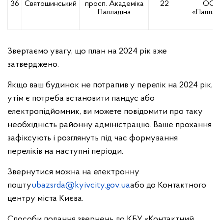
36
Святошинський
просп. Академіка
22
ОСБ
Палладіна
«Паллад
Звертаємо увагу, що план на 2024 рік вже
затверджено.
Якщо ваш будинок не потрапив у перелік на 2024 рік,
утім є потреба встановити пандус або
електропідйомник, ви можете повідомити про таку
необхідність районну адміністрацію. Ваше прохання
зафіксують і розглянуть під час формування
переліків на наступні періоди.
Звернутися можна на електронну
пошту
ubazsrda@kyivcity.gov.ua
або до Контактного
центру міста Києва.
Способи подання звернень до КБУ «Контактний