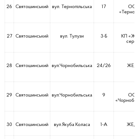
26
Святошинський
вул. Тернопільська
17
ОСБ
«Тернопі
27
Святошинський
вул. Тулузи
3-Б
КП «Жи
серві
28
Святошинський
вул.Чорнобильська
24/26
ЖЕД-
29
Святошинський
вул.Чорнобильська
9
ОСБ
«Чорнобил
30
Святошинський
вул.Якуба Коласа
1-А
ЖЕД-