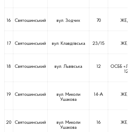
16
Святошинський
вул. Зодчих
70
ЖЕД-
17
Святошинський
вул. Клавдіївська
23/15
ЖЕД-
18
Святошинський
вул. Львівська
12
ОСББ «Льв
12»
19
Святошинський
вул. Миколи
14-А
ЖЕД-
Ушакова
20
Святошинський
вул. Миколи
16
ЖЕД-
Ушакова