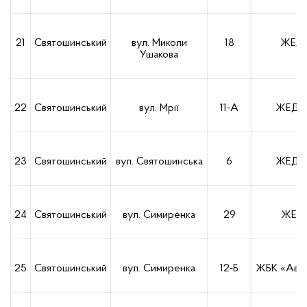
21
Святошинський
вул. Миколи
18
ЖЕД-
Ушакова
22
Святошинський
вул. Мрії
11-А
ЖЕД 8
23
Святошинський
вул. Святошинська
6
ЖЕД 8
24
Святошинський
вул. Симиренка
29
ЖЕД-
25
Святошинський
вул. Симиренка
12-Б
ЖБК «Авіа