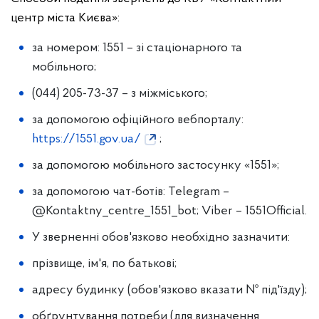
центр міста Києва»:
за номером: 1551 – зі стаціонарного та
мобільного;
(044) 205-73-37 – з міжміського;
за допомогою офіційного вебпорталу:
https://1551.gov.ua/
;
за допомогою мобільного застосунку «1551»;
за допомогою чат-ботів: Telegram –
@Kontaktny_centre_1551_bot; Viber – 1551Official.
У зверненні обов'язково необхідно зазначити:
прізвище, ім'я, по батькові;
адресу будинку (обов'язково вказати № під'їзду);
обґрунтування потреби (для визначення