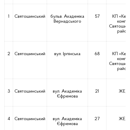
1
Святошинський
бульв. Академіка
57
КП «Кер
Вернадського
компан
Святошин
район
2
Святошинський
вул. Ірпінська
68
КП «Кер
компан
Святошин
район
3
Святошинський
вул. Академіка
21
ЖЕД-
Єфремова
4
Святошинський
вул. Академіка
27
ЖЕД-
Єфремова