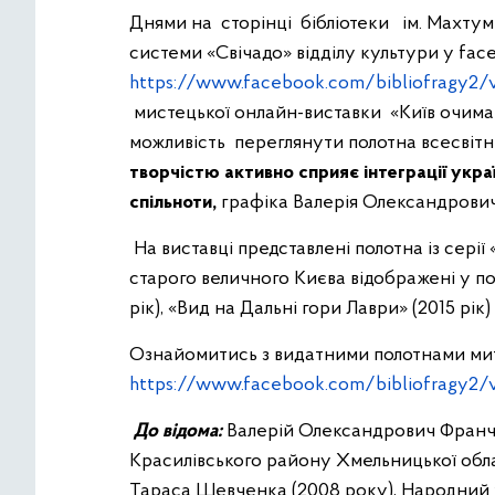
Днями на сторінці бібліотеки ім. Махтум
системи «Свічадо» відділу культури у fac
https://www.facebook.com/bibliofragy2
мистецької онлайн-виставки «Київ очима
можливість переглянути полотна всесвітн
творчістю активно сприяє інтеграції укра
спільноти,
графіка Валерія Олександрови
На виставці представлені полотна із серії
старого величного Києва відображені у пол
рік), «Вид на Дальні гори Лаври» (2015 рік)
Ознайомитись з видатними полотнами мит
https://www.facebook.com/bibliofragy2
До відома:
Валерій Олександрович Франчу
Красилівського району Хмельницької облас
Тараса Шевченка (2008 року), Народний х