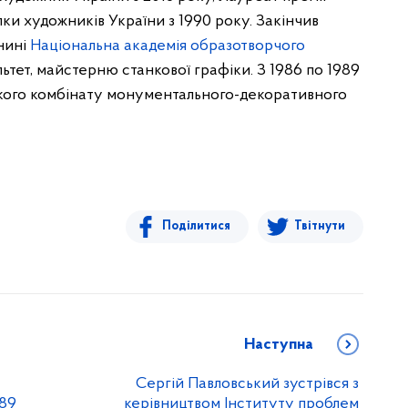
лки художників України з 1990 року. Закінчив
нині
Національна академія образотворчого
льтет, майстерню станкової графіки. З 1986 по 1989
кого комбінату монументального-декоративного
Поділитися
Твітнути
Наступна
Сергій Павловський зустрівся з
789
керівництвом Інституту проблем