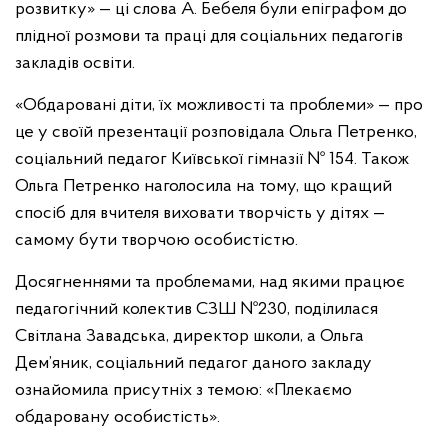
розвитку» — ці слова А. Бебеля були епіграфом до
плідної розмови та праці для соціальних педагогів
закладів освіти.
«Обдаровані діти, їх можливості та проблеми» — про
це у своїй презентації розповідала Ольга Петренко,
соціальний педагог Київської гімназії № 154. Також
Ольга Петренко наголосила на тому, що кращий
спосіб для вчителя виховати творчість у дітях —
самому бути творчою особистістю.
Досягненнями та проблемами, над якими працює
педагогічний колектив СЗШ №230, поділилася
Світлана Завадська, директор школи, а Ольга
Дем’яник, соціальний педагог даного закладу
ознайомила присутніх з темою: «Плекаємо
обдаровану особистість».