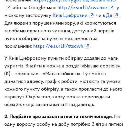
посиланням
https://gis.kyivcity.gov.ua/nezlamnist/
або на Google-мапі
http://e.surl.li/xwuhxe
, у
міському застосунку
Київ Цифровий
чи в
Дії
.
Для людей з порушеннями зору, які користуються
засобами екранного читання, доступний перелік
пунктів обігріву та пунктів незламності за
посиланням:
https://e.surl.li/ttsdwh
.
У Київ Цифровому пункти обігріву додали до мапи
укриттів. Знайти її можна в розділі «Більше сервісів»
(К) – «Безпека» – «Мапа стійкості». Тут можна
дізнатися адресу, графік роботи, місткість та умови
кожного пункту обігріву, а також прокласти до нього
маршрут. Окрім того, карту можна переглядати
офлайн, якщо завантажити її заздалегідь.
2. Подбайте про запаси питної та технічної води.
На
одну дорослу особу на добу потрібно 3 літри питної