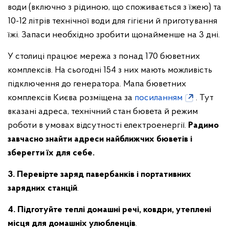
води (включно з рідиною, що споживається з їжею) та
10-12 літрів технічної води для гігієни й приготування
їжі. Запаси необхідно зробити щонайменше на 3 дні.
У столиці працює мережа з понад 170 бюветних
комплексів. На сьогодні 154 з них мають можливість
підключення до генератора. Мапа бюветних
комплексів Києва розміщена за
посиланням
. Тут
вказані адреса, технічний стан бювета й режим
роботи в умовах відсутності електроенергії.
Радимо
завчасно знайти адреси найближчих бюветів і
зберегти їх для себе.
3. Перевірте заряд павербанків і портативних
зарядних станцій
.
4. Підготуйте теплі домашні речі, ковдри, утеплені
місця для домашніх улюбленців
.