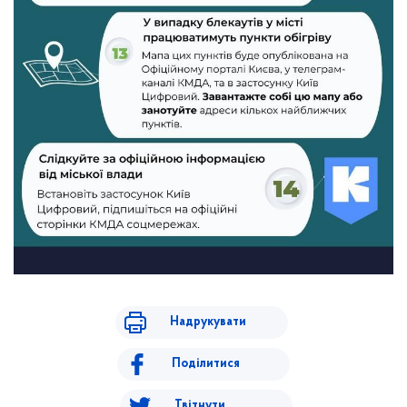
Надрукувати
Поділитися
Твітнути