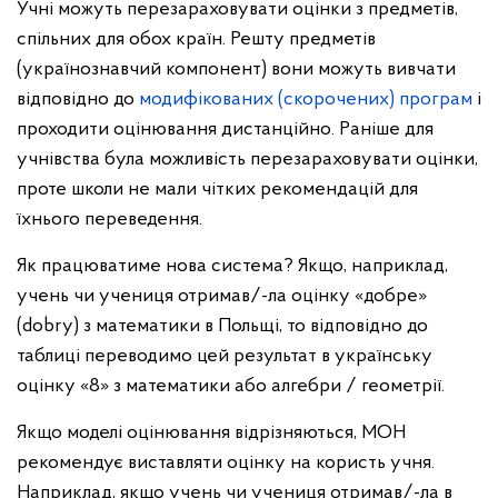
Учні можуть перезараховувати оцінки з предметів,
спільних для обох країн. Решту предметів
(українознавчий компонент) вони можуть вивчати
відповідно до
модифікованих (скорочених) програм
і
проходити оцінювання дистанційно. Раніше для
учнівства була можливість перезараховувати оцінки,
проте школи не мали чітких рекомендацій для
їхнього переведення.
Як працюватиме нова система? Якщо, наприклад,
учень чи учениця отримав/-ла оцінку «добре»
(dobry) з математики в Польщі, то відповідно до
таблиці переводимо цей результат в українську
оцінку «8» з математики або алгебри / геометрії.
Якщо моделі оцінювання відрізняються, МОН
рекомендує виставляти оцінку на користь учня.
Наприклад, якщо учень чи учениця отримав/-ла в