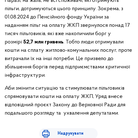
Наразі, на жаль, не всі споживачі, які отримують
пільги, дотримуються цього принципу. Зокрема, з
01.08.2024 до Пенсійного фонду України за
наданням пільг на оплату ЖКП звернулося понад 17
тисяч пільговиків, які вже накопичили борг у
розмірі
52,7 млн гривень
. Тобто люди отримували
кошти на сплату житлово-комунальних послуг, проте
витрачали їх на інші потреби. Це призвело до
збільшення боргів перед підприємствами критичної
інфраструктури.
Аби змінити ситуацію та стимулювати пільговиків
спрямовувати кошти на оплату ЖКП, Уряд внесе
відповідний проєкт Закону до Верховної Ради для
подальшого розгляду та ухвалення депутатами.
Надрукувати