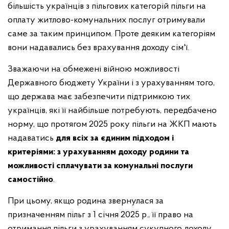
більшість українців з пільгових категорій пільги на
оплату житлово-комунальних послуг отримували
саме за таким принципом. Проте деяким категоріям
вони надавались без врахування доходу сім'ї.
Зважаючи на обмежені війною можливості
Державного бюджету України і з урахуванням того,
що держава має забезпечити підтримкою тих
українців, які її найбільше потребують, передбачено
норму, що протягом 2025 року пільги на ЖКП мають
надаватись
для всіх за єдиним підходом і
критеріями: з урахуванням доходу родини та
можливості сплачувати за комунальні послуги
самостійно
.
При цьому, якщо родина звернулася за
призначенням пільг з 1 січня 2025 р., її право на
отримання пільги з урахуванням сукупного доходу