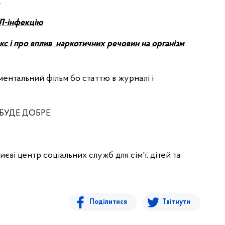
.
ІЛ-інфекцію
кс і про вплив наркотичних речовин на організм
ументальний фільм бо статтю в журналі і
Е БУДЕ ДОБРЕ.
ві центр соціальних служб для сім'ї, дітей та
Поділитися
Твітнути