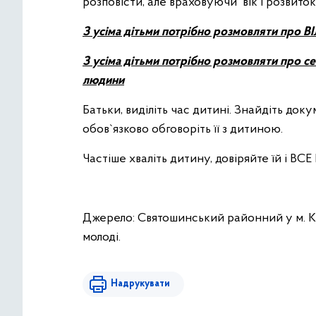
розповісти, але враховуючи вік і розвиток
З усіма дітьми потрібно розмовляти про В
З усіма дітьми потрібно розмовляти про се
людини
Батьки, виділіть час дитині. Знайдіть док
обов`язково обговоріть її з дитиною.
Частіше хваліть дитину, довіряйте їй і ВС
Джерело: Святошинський районний у м. Киє
молоді.
Надрукувати