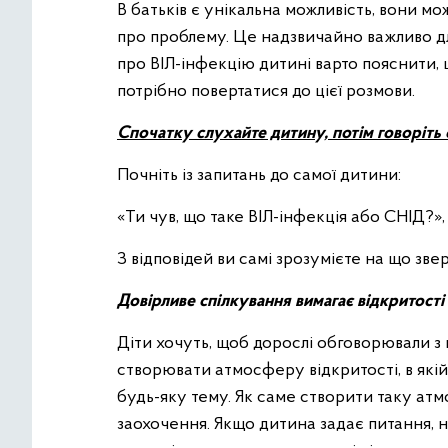
В батьків є унікальна можливість, вони м
про проблему. Це надзвичайно важливо для
про ВІЛ-інфекцію дитині варто пояснити, що
потрібно повертатися до цієї розмови.
Спочатку слухайте дитину, потім говоріть 
Почніть із запитань до самої дитини:
«Ти чув, що таке ВІЛ-інфекція або СНІД?»
З відповідей ви самі зрозумієте на що зве
Довірливе спілкування вимагає відкритості
Діти хочуть, щоб дорослі обговорювали з 
створювати атмосферу відкритості, в якій
будь-яку тему. Як саме створити таку ат
заохочення. Якщо дитина задає питання, 