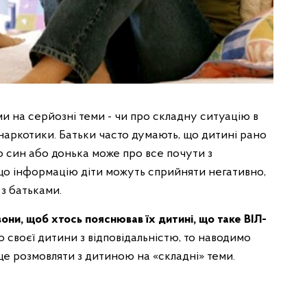
и на серйозні теми - чи про складну ситуацію в
о наркотики. Батьки часто думають, що дитині рано
о син або донька може про все почути з
 що інформацію діти можуть сприйняти негативно,
з батьками.
вони, щоб хтось пояснював їх дитині, що таке ВІЛ-
о своєї дитини з відповідальністю, то наводимо
аще розмовляти з дитиною на «складні» теми.