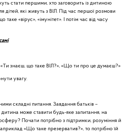
ожуть стати першими, хто заговорить із дитиною
 дітей, які живуть з ВІЛ. Під час першої розмови
 таке «вірус», «імунітет». І потім час від часу
самі
, «Ти знаєш, що таке ВІЛ?», «Що ти про це думаєш?»
рнути увагу.
ними складні питання. Завдання батьків –
 дитина може ставити будь-яке запитання, на
мосферу? Почати потрібно з підтримки, розуміння й
наприклад «Що таке презерватив?», то потрібно їй