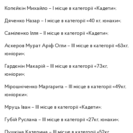
Копєйкін Михайло – I місце в категорії «Кадети»;
Дяченко Назар – І місце в категорії «40 кг, юнаки»;
Саміленко Ілля – ІІ місце в категорії «Кадети»;
Аскеров Мурат Аріф Огли – ІІІ місце в категорії «63кг,
юніори»;
Гардєнін Макарій – IІІ місце в категорії «73кг,
юніори»;
Мірошніченко Маргарита – IІІ місце в категорії «49кг,
юніорки»;
Мруць Іван – ІІI місце в категорії «Кадети»;
Губій Руслана – III місце в категорії «27кг, юнаки»;
Пушкіна Катерина – ІІI місце в категорії «52кг,