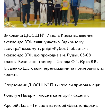
Вихованці ДЮСШ № 17 міста Києва відділення
тхеквондо ВТФ взяли участь у Відкритому
всеукраїнському турнірі «Кубок Любарта» з
тхеквондо ВТФ, що проходив в м. Луцьк, 05-08
травня. Вихованці тренерів Холода О.Г., Єрко В.В.,
Глушенко Д.С. стали переможцями та призерами цих
змагань.
Спортсмени ДЮСШ № 17 які посіли призові місця:
Лопотун Назар – І місце в категорії «Кадети»;
Арсірій Лада – I місце в категорії «68кг, юніорки»;