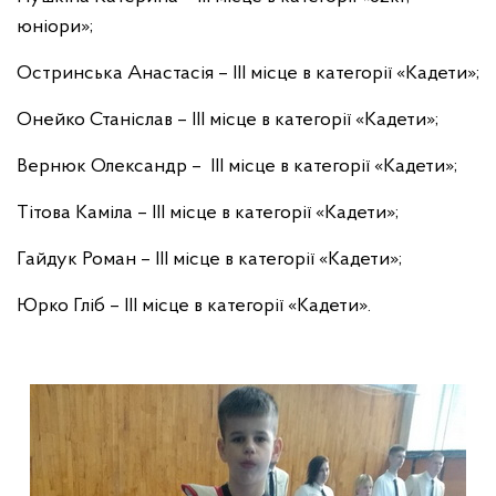
юніори»;
Остринська Анастасія – ІІI місце в категорії «Кадети»;
Онейко Станіслав – IІІ місце в категорії «Кадети»;
Вернюк Олександр – IІІ місце в категорії «Кадети»;
Тітова Каміла – IІІ місце в категорії «Кадети»;
Гайдук Роман – IІІ місце в категорії «Кадети»;
Юрко Гліб – IІІ місце в категорії «Кадети».