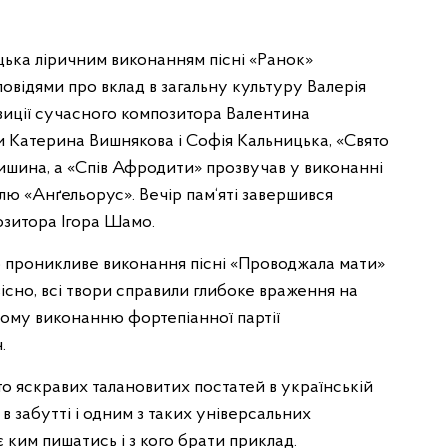
цька ліричним виконанням пісні «Ранок»
овідями про вклад в загальну культуру Валерія
озиції сучасного композитора Валентина
 Катерина Вишнякова і Софія Кальницька, «Свято
нишина, а «Спів Афродити» прозвучав у виконанні
лю «Анґельорус». Вечір пам‘яті завершився
зитора Ігора Шамо.
 проникливе виконання пісні «Проводжала мати»
існо, всі твори справили глибоке враження на
ному виконанню фортепіанної партії
.
то яскравих талановитих постатей в українській
, в забутті і одним з таких універсальних
 ким пишатись і з кого брати приклад.