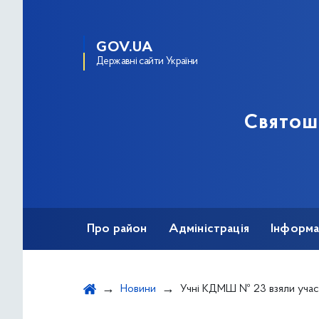
GOV.UA
Державні сайти України
Святош
Про район
Адміністрація
Інформа
Новини
Учні КДМШ № 23 взяли участь у вечорі-пам’яті видатного поета, компо