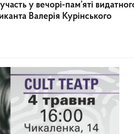
часть у вечорі-пам’яті видатног
иканта Валерія Курінського