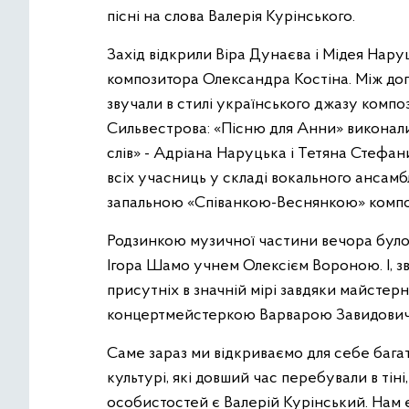
пісні на слова Валерія Курінського.
Захід відкрили Віра Дунаєва і Мідея Нару
композитора Олександра Костіна. Між доп
звучали в стилі українського джазу комп
Сильвестрова: «Пісню для Анни» виконали
слів» - Адріана Наруцька і Тетяна Стефа
всіх учасниць у складі вокального ансамб
запальною «Співанкою-Веснянкою» компо
Родзинкою музичної частини вечора було
Ігора Шамо учнем Олексієм Вороною. І, зв
присутніх в значній мірі завдяки майстер
концертмейстеркою Варварою Завидович
Саме зараз ми відкриваємо для себе бага
культурі, які довший час перебували в тіні
особистостей є Валерій Курінський. Нам є