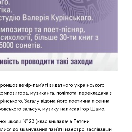
ройшов вечір-пам’яті видатного українського
омпозитора, музиканта, поліглота, перекладача з
урінського. Загалу відома його поетична пісенна
іпровського вальсу», музику написав Ігор Шамо.
чної школи № 23 (клас викладача Тетяни
лися до вшанування пам’яті маестро, заспівавши