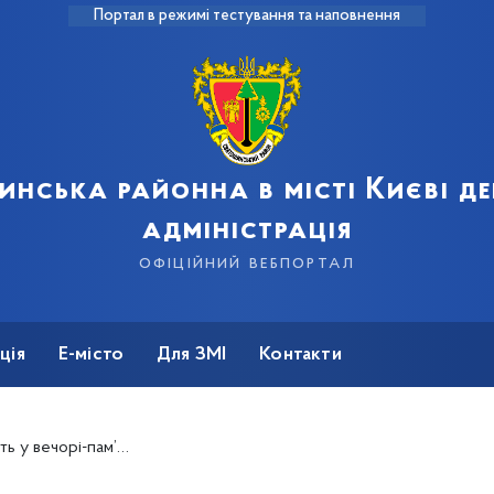
Портал в режимі тестування та наповнення
инська районна в місті Києві д
адміністрація
офіційний вебпортал
ція
Е-місто
Для ЗМІ
Контакти
зитора, музиканта Валерія Курінського