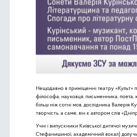
Нещодавно в приміщенні театру «Культ» п
філософа, науковця, письменника, поета, к
більш ніж сотні мов, дослідника Валерія К
творчість, а саме, він є автором слів «Дн
Учні і випускники Київської дитячої музи
Стефанишиної, академічний вокал) долучи