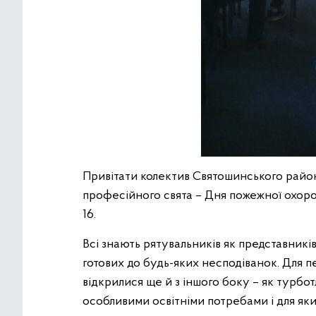
Привітати колектив Святошинського район
професійного свята – Дня пожежної охоро
16.
Всі знають рятувальників як представникі
готових до будь-яких несподіванок. Для п
відкрилися ще й з іншого боку – як турботл
особливими освітніми потребами і для яки