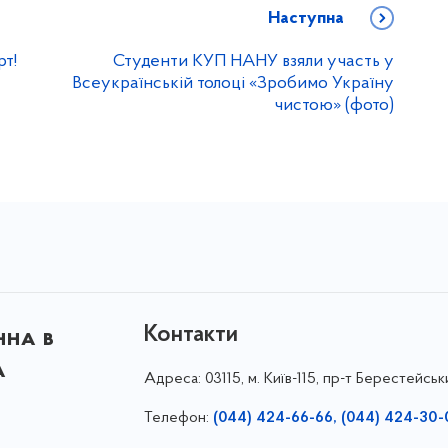
Наступна
т!
Студенти КУП НАНУ взяли участь у
Всеукраїнській толоці «Зробимо Україну
чистою» (фото)
Контакти
нна в
а
Адреса:
03115, м. Київ-115, пр-т Берестейськ
Телефон:
(044) 424-66-66, (044) 424-30-