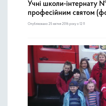
Учні школи-інтернату № 
професійним святом (ф
Опубліковано 25 квітня 2016 року о 12:11