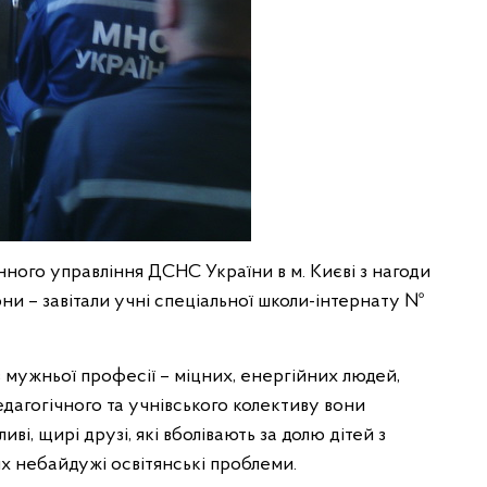
ного управління ДСНС України в м. Києві з нагоди
ни – завітали учні спеціальної школи-інтернату №
в мужньої професії – міцних, енергійних людей,
едагогічного та учнівського колективу вони
иві, щирі друзі, які вболівають за долю дітей з
х небайдужі освітянські проблеми.