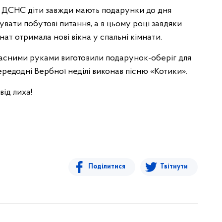
я ДСНС діти завжди мають подарунки до дня
вати побутові питання, а в цьому році завдяки
ат отримала нові вікна у спальні кімнати.
ласними руками виготовили подарунок-оберіг для
ередодні Вербної неділі виконав пісню «Котики».
від лиха!
Поділитися
Твітнути