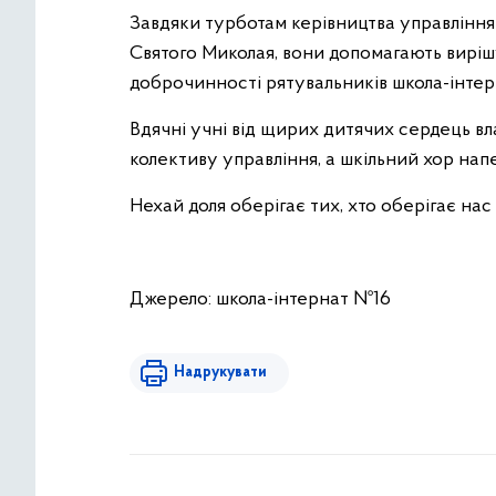
Завдяки турботам керівництва управлінн
Святого Миколая, вони допомагають вирішу
доброчинності рятувальників школа-інтерн
Вдячні учні від щирих дитячих сердець в
колективу управління, а шкільний хор нап
Нехай доля оберігає тих, хто оберігає нас 
Джерело: школа-інтернат №16
Надрукувати