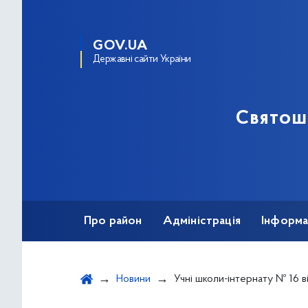
GOV.UA
Державні сайти України
Святош
Про район
Адміністрація
Інформа
Новини
Учні школи-інтернату № 16 вітають рятувальників 