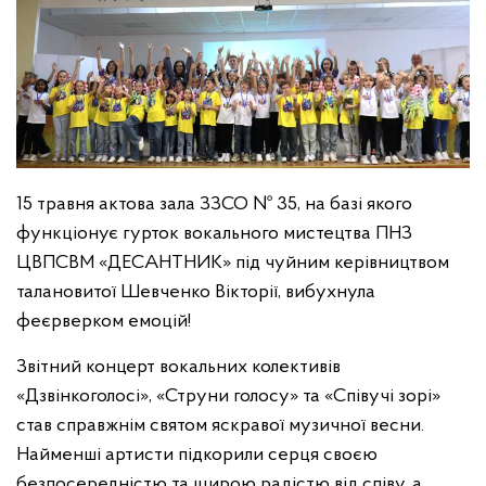
15 травня актова зала ЗЗСО № 35, на базі якого
функціонує гурток вокального мистецтва ПНЗ
ЦВПСВМ «ДЕСАНТНИК» під чуйним керівництвом
талановитої Шевченко Вікторії, вибухнула
феєрверком емоцій!
Звітний концерт вокальних колективів
«Дзвінкоголосі», «Струни голосу» та «Співучі зорі»
став справжнім святом яскравої музичної весни.
Найменші артисти підкорили серця своєю
безпосередністю та щирою радістю від співу, а