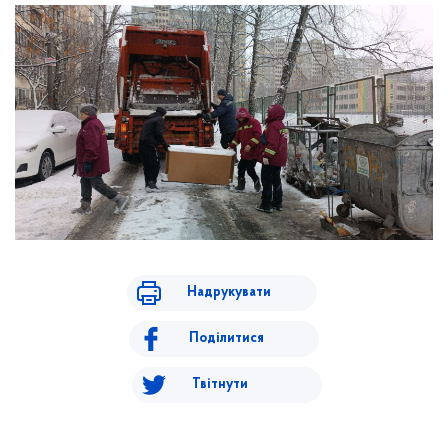
Надрукувати
Поділитися
Твітнути