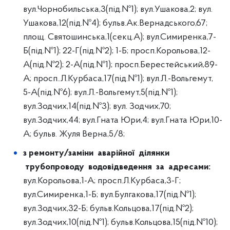
вул.Чорнобильська,3(під.№1); вул.Ушакова,2; вул.
Ушакова,12(під.№4); бульв.Ак.Вернадського,67;
площ. Святошинська,1(секц.А); вул.Симиренка,7-
Б(під.№1); 22-Г(під.№2); 1-Б; просп.Корольова,12-
А(під.№2); 2-А(під.№1); просп.Берестейський,89-
А; просп..Л.Курбаса,17(під.№1); вул.Л.-Вольгемут,
5-А(під.№6); вул.Л.-Вольгемут,5(під.№1);
вул.Зодчих,14(під.№3); вул. Зодчих,70;
вул.Зодчих,44; вул.Гната Юри,4; вул.Гната Юри,10-
А; бульв. Жуля Верна,5/8;
з ремонту/заміни аварійної ділянки
трубопроводу водовідведення за адресами
:
вул.Корольова,1-А; просп.Л.Курбаса,3-Г;
вул.Симиренка,1-Б; вул.Булгакова,17(під.№1);
вул.Зодчих,32-Б; бульв.Кольцова,17(під.№2);
вул.Зодчих,10(під.№1); бульв.Кольцова,15(під.№10);