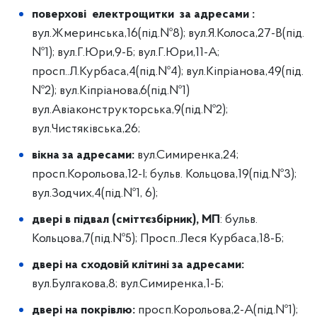
поверхові електрощитки за адресам
и :
вул.Жмеринська,16(під.№8); вул.Я.Колоса,27-В(під.
№1); вул.Г.Юри,9-Б; вул.Г.Юри,11-А;
просп..Л.Курбаса,4(під.№4); вул.Кіпріанова,49(під.
№2); вул.Кіпріанова,6(під.№1)
вул.Авіаконструкторська,9(під.№2);
вул.Чистяківська,26;
вікна за адресами:
вул.Симиренка,24;
просп.Корольова,12-І; бульв. Кольцова,19(під.№3);
вул.Зодчих,4(під.№1, 6);
двері в підвал (сміттєзбірник), МП
: бульв.
Кольцова,7(під.№5); Просп..Леся Курбаса,18-Б;
двері на сходовій клітині за адресами:
вул.Булгакова,8; вул.Симиренка,1-Б;
двері на покрівлю:
просп.Корольова,2-А(під.№1);