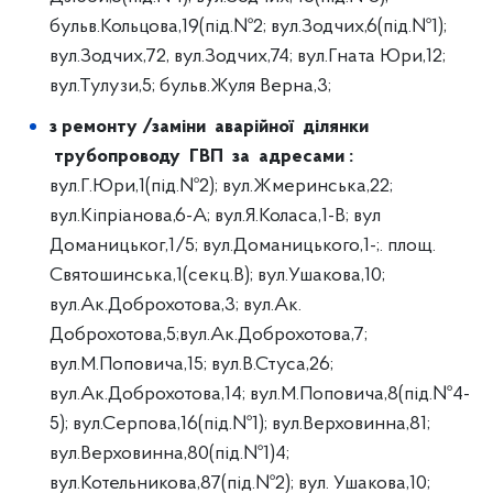
бульв.Кольцова,19(під.№2; вул.Зодчих,6(під.№1);
вул.Зодчих,72, вул.Зодчих,74; вул.Гната Юри,12;
вул.Тулузи,5; бульв.Жуля Верна,3;
з ремонту /заміни аварійної ділянки
трубопроводу ГВП за адресами
:
вул.Г.Юри,1(під.№2); вул.Жмеринська,22;
вул.Кіпріанова,6-А; вул.Я.Коласа,1-В; вул
Доманицьког,1/5; вул.Доманицького,1-;. площ.
Святошинська,1(секц.В); вул.Ушакова,10;
вул.Ак.Доброхотова,3; вул.Ак.
Доброхотова,5;вул.Ак.Доброхотова,7;
вул.М.Поповича,15; вул.В.Стуса,26;
вул.Ак.Доброхотова,14; вул.М.Поповича,8(під.№4-
5); вул.Серпова,16(під.№1); вул.Верховинна,81;
вул.Верховинна,80(під.№1)4;
вул.Котельникова,87(під.№2); вул. Ушакова,10;