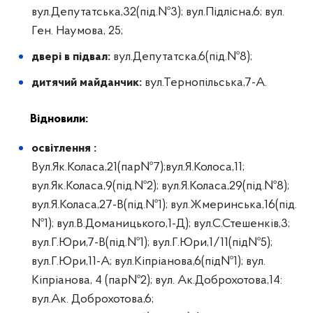
вул.Депутатська,32(під.№3); вул.Підлісна,6; вул.
Ген. Наумова, 25;
двері в підвал
:
вул.Депутатска,6(під.№8);
дитячий майданчик
:
вул.Тернопільська,7-А.
Відновили:
освітлення :
Вул.Як.Коласа,21(пар№7);вул.Я.Колоса,11;
вул.Як.Коласа,9(під.№2); вул.Я.Коласа,29(під.№8);
вул.Я.Коласа,27-В(під.№1); вул.Жмеринська,16(під.
№1); вул.В.Доманицького,1-Д); вул.С.Стешенків,3;
вул.Г.Юри,7-В(під.№1); вул.Г.Юри,1/11(під№5);
вул.Г.Юри,11-А; вул.Кіпріанова,6(під№1); вул.
Кіпріанова, 4 (пар№2); вул. Ак.Доброхотова,14:
вул.Ак. Доброхотова,6;