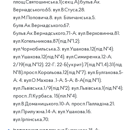
площ.Святошинська,1(секц.А);бульв.Ак.
Вернадського,65; вул.В.Стуса,28;
вул.М.Поповича,8; вул. Біличанська,5;
булв.Ак.Вернадського,67;
бульв.Ак.Вернадського,71-А; вул.Верховинна,81;
вул.Котельникова,87(під.№1,2);
вул.Чорнобильська,3; вул.Ушакова,12(під.№4);
вул.Ушакова,12(під.№4); вул.Симиренка,12-А;
2/19(під.№12); 22-Г; 22-Б(укрит);7(під.№1,4);31(під.
№8);просп.Корольова,12(під.№7); вул.Булгакова,5-
А; 4; вул.О.Махова ,1-А; 5-А; 8-А(під.№1);
вул.Львівська,1/9(під.№2); вул.Львівська,1(під.№4);
просп..Л.Курбаса, 15(піл.№4);
вул.В.Доманицького,10-А; просп.Палладіна,21;
вул.Прилужна,14-А; вул.Ушакова,16;
вул.Ірпінська,70;