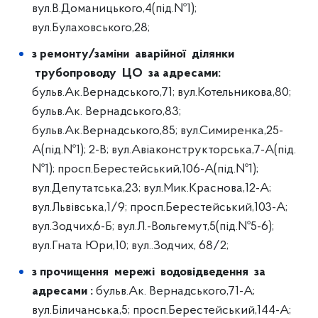
вул.В.Доманицького,4(під.№1);
вул.Булаховського,28;
з ремонту/заміни аварійної ділянки
трубопроводу ЦО за адресами:
бульв.Ак.Вернадського,71; вул.Котельникова,80;
бульв.Ак. Вернадського,83;
бульв.Ак.Вернадського,85; вул.Симиренка,25-
А(під.№1); 2-В; вул.Авіаконструкторська,7-А(під.
№1); просп.Берестейський,106-А(під.№1);
вул.Депутатська,23; вул.Мик.Краснова,12-А;
вул.Львівська,1/9; просп.Берестейський,103-А;
вул.Зодчих,6-Б; вул.Л.-Вольгемут,5(під.№5-6);
вул.Гната Юри,10; вул..Зодчих, 68/2;
з прочищення мережі водовідведення за
адресами :
бульв.Ак. Вернадського,71-А;
вул.Біличанська,5; просп.Берестейський,144-А;