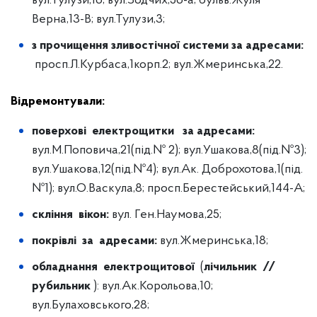
вул.Тулузи,16; вул.Зодчих,56-а; бульв.Жуля
Верна,13-В; вул.Тулузи,3;
з прочищення зливостічної системи за адресами:
просп.Л.Курбаса,1корп.2; вул.Жмеринська,22.
Відремонтували:
поверхові електрощитки за адресами:
вул.М.Поповича,21(під.№ 2); вул.Ушакова,8(під.№3);
вул.Ушакова,12(під.№4); вул.Ак. Доброхотова,1(під.
№1); вул.О.Васкула,8; просп.Берестейський,144-А;
скління вікон:
вул. Ген.Наумова,25;
покрівлі за адресами:
вул.Жмеринська,18;
обладнання електрощитової
(
лічильник //
рубильник
): вул.Ак.Корольова,10;
вул.Булаховського,28;