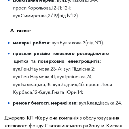
ізолювання мереж:
вул.Булгакова,15-А;
просп.Корольова,12-Л; 12-І;
вул.Симиренка,2/19(під.№12).
А також:
малярні роботи:
вул.Булгакова,3(під.№1);
провели ревізію головного розподільчого
щитка та поверхових електрощитів
:
вул.Ген.Наумова,23-А; вул.Підлісна,2;
вул.Ген.Наумова,41; вул.Ірпінська,74;
вул.Бахмацька,18; вул.Зодчих,46; просп..Леся
Курбаса,12-б,вул..Гната Юри,14;
ремонт безгосп
.
мережі хвп
:
вул.Клавдіївська,24.
Джерело: КП «Керуюча компанія з обслуговування
житлового фонду Святошинського району м. Києва».