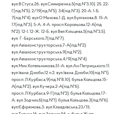
вул.В.Стуса,26; вул.Симиренка,5(під.№3,10); 25; 22-
Г(під.№5); 2/19(під.№5); 34(під.№3); 20-А; 1-Б;
7(під.№4); вул.О.Махова,1-Д; вул.Булгакова,8; 15-А;
17(під.№3); 5-А; 4-А; просп.Корольова,12-А(під.
№2); 12-І; 12-Ж; 12-Б; вул.Вел.Кільцева,5(під.№3,5);
вул. Г.-Барського,7(під.№7);
вул.Авіаконструкторська,7-А(під.№2);
вул.Авіаконструкторська,9(під.№2);
вул.Авіаконструкторська,4/9(під.№4);
вул.Мих.Котельникова,51-А; вул.Ан.Петрицького,11;
вул.Івана Дзюби,12 п.2; вул.Івана Дзюби,10(під.№1);
просп..Л.Курбаса,9(під.№8,10); бульв.Кольцова,15-
А(під.№2); вул.Кучера,2-А(під.№6);
просп..Л.Курбаса,9-Г(під.№2); бульв.Кольцова,17-
А; вул.Зодчих,6(під.№1); бульв.Кольцова,3(під.№6);
вул.Єфіремова,3; вул.Клавдіївська,23/15;