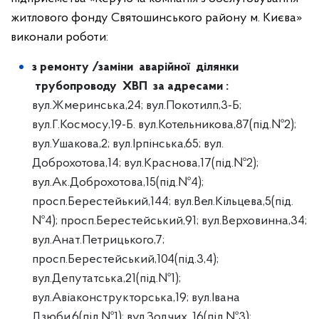
житлового фонду Святошинського району м. Києва»
виконали роботи:
з ремонту /заміни аварійної ділянки
трубопроводу ХВП за адресами :
вул.Жмеринська,24; вул.Покотилп,3-Б;
вул.Г.Космосу,19-Б. вул.Котельникова,87(під.№2);
вул.Ушакова,2; вул.Ірпінська,65; вул.
Доброхотова,14; вул.Краснова,17(під.№2);
вул.Ак.Доброхотова,15(під.№4);
просп.Берестейький,144; вул.Вел.Кільцева,5(під.
№4); просп.Берестейський,91; вул.Верховинна,34;
вул.Анат.Петрицького,7;
просп.Берестейський,104(під.3,4);
вул.Депутатська,21(під.№1);
вул.Авіаконструкторська,19; вул.Івана
Дзюби,6(під.№1); вул.Зодчих, 16(під.№3);