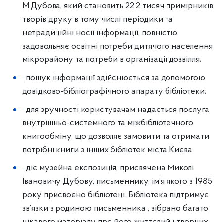
М.Дубова, який становить 22.2 тисяч примірників
творів друку в тому числі періодики та
нетрадиційні носії інформації, повністю
задовольняє освітні потреби дитячого населення
мікрорайону та потреби в організації дозвілля;
· пошук інформації здійснюється за допомогою
довідково-бібліографічного апарату бібліотеки;
· для зручності користувачам надається послуга
внутрішньо-системного та міжбібліотечного
книгообміну, що дозволяє замовити та отримати
потрібні книги з інших бібліотек міста Києва.
· діє музейна експозиція, присвячена Миколі
Івановичу Дубову, письменнику, ім’я якого з 1985
року присвоєно бібліотеці. Бібліотека підтримує
зв’язки з родиною письменника , зібрано багато
цікавого матеріалу про його життєвий і творчих