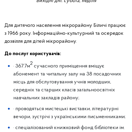
Вихідні дні: субота, неділя
Для дитячого населення мікрорайону Біличі працює
з 1966 року. Інформаційно-культурний та осередок
дозвілля для дітей мікрорайону.
До послуг користувачів:
2
· 367.7м
сучасного приміщення вміщує
абонемент та читальну залу на 38 посадочних
місць для обслуговування учнів молодших,
середніх та старших класів загальноосвітніх
навчальних закладів району;
· проводяться мистецькі виставки, літературні
вечори, зустрічі з українськими письменниками;
· спеціалізований книжковий фонд бібліотеки ім.