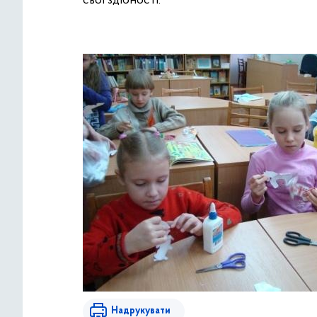
свої здібності.
Надрукувати