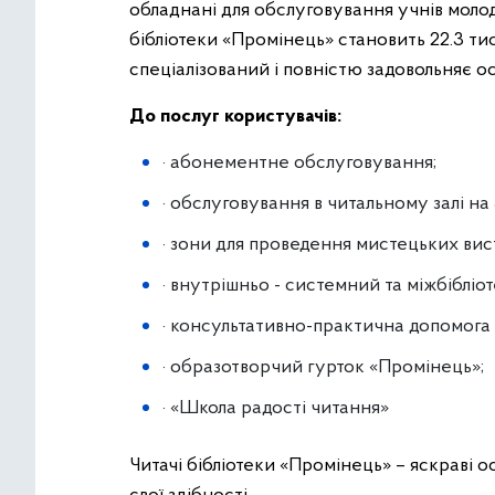
обладнані для обслуговування учнів молод
бібліотеки «Промінець» становить 22.3 тис
спеціалізований і повністю задовольняє о
До послуг користувачів:
· абонементне обслуговування;
· обслуговування в читальному залі на
· зони для проведення мистецьких вис
· внутрішньо - системний та міжбібліо
· консультативно-практична допомога 
· образотворчий гурток «Промінець»;
· «Школа радості читання»
Читачі бібліотеки «Промінець» – яскраві о