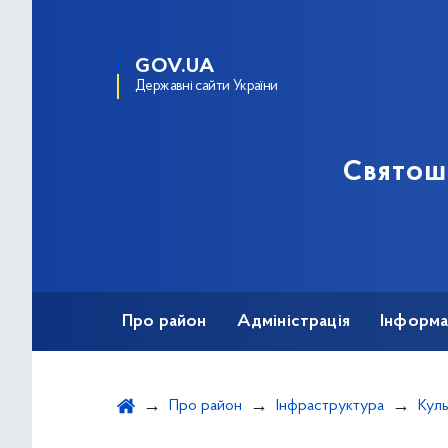
GOV.UA
Державні сайти України
Святош
Про район
Адміністрація
Інформа
Про район
Інфраструктура
Куль