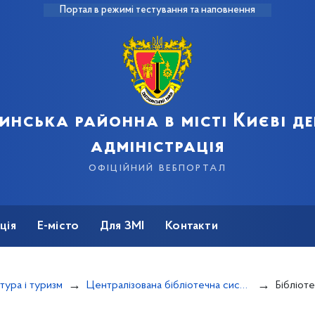
Портал в режимі тестування та наповнення
инська районна в місті Києві д
адміністрація
офіційний вебпортал
ція
Е-місто
Для ЗМІ
Контакти
тура і туризм
Централізована бібліотечна система "Свічадо"
Бібліот