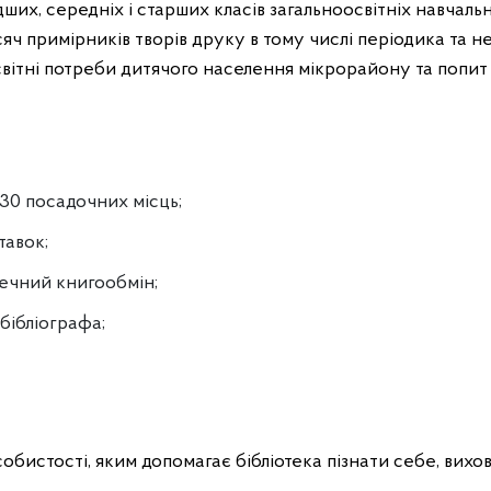
ших, середніх і старших класів загальноосвітніх навчал
яч примірників творів друку в тому числі періодика та не
світні потреби дитячого населення мікрорайону та попит 
 30 посадочних місць;
тавок;
течний книгообмін;
бібліографа;
собистості, яким допомагає бібліотека пізнати себе, вихо