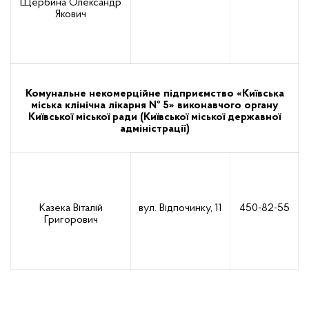
Щербина Олександр
Якович
Комунальне некомерційне підприємство «Київська
міська клінічна лікарня № 5» виконавчого органу
Київської міської ради (Київської міської державної
адміністрації)
Казека Віталій
вул. Відпочинку, 11
450-82-55
Григорович