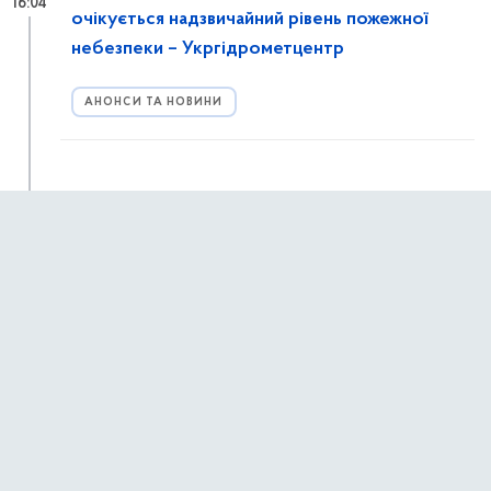
16:04
очікується надзвичайний рівень пожежної
небезпеки – Укргідрометцентр
АНОНСИ ТА НОВИНИ
Про запрошення до участі у програмі
14:39
підвищення кваліфікації «Якість контенту
державних медіа в умовах гібридної війни»
АНОНСИ ТА НОВИНИ
29 липня 2026 р.,
середа