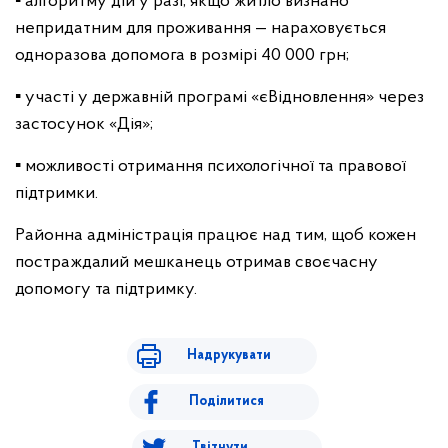
▪️ алгоритму дій у разі, якщо житло визнано
непридатним для проживання — нараховується
одноразова допомога в розмірі 40 000 грн;
▪️ участі у державній програмі «єВідновлення» через
застосунок «Дія»;
▪️ можливості отримання психологічної та правової
підтримки.
Районна адміністрація працює над тим, щоб кожен
постраждалий мешканець отримав своєчасну
допомогу та підтримку.
Надрукувати
Поділитися
Твітнути