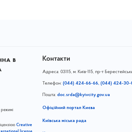
Контакти
нна в
а
Адреса:
03115, м. Київ-115, пр-т Берестейськ
Телефон:
(044) 424-66-66, (044) 424-30-
Пошта:
doc.srda@kyivcity.gov.ua
Офіційний портал Києва
 режимі
Київська міська рада
ліцензією
Creative
,
ernational license