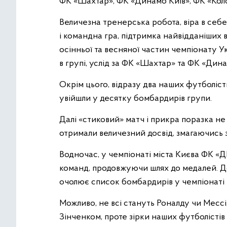
ФК «Шахтар», ФК «Динамо Київ», ФК «Колос
Величезна тренерська робота, віра в себе
і командна гра, підтримка найвідданіших вб
осінньої та весняної частин чемпіонату
в групі, услід за ФК «Шахтар» та ФК «Дина
Окрім цього, відразу два наших футболіс
увійшли у десятку бомбардирів групи.
Далі «стиковий» матч і прикра поразка не
отримали величезний досвід, змагаючись 
Водночас, у чемпіонаті міста Києва ФК «
команд, продовжуючи шлях до медалей. До
очолює список бомбардирів у чемпіонаті 
Можливо, не всі стануть Роналду чи Месс
Зінченком, проте зірки наших футболістів