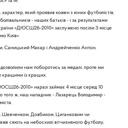
» та ін.
, характер, який проявив кожен з юних футболістів,
олівальників - наших батьків - і за результатами
 України «ДЮСШ26-2010» заслужено посіли 3 місце
мо Київ».
ти, Саницький Макар і Андрейченко Антон,
 дозволили нам поборотись за медалі, проте ми
з кращими із кращих.
ДЮСШ26-2010» наразі займає 4 місце серед 10
 того ж, наш нападник - Лазарець Володимир -
міста.
і, Шевченком, Довбиком, Циганковим чи
 вже сяють на небосхилі вітчизняного футболу,