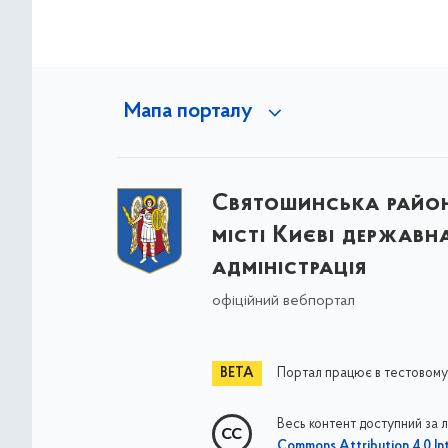
Мапа порталу
Святошинська райо
місті Києві державн
адміністрація
офіційний вебпортал
Портал працює в тестовому
Весь контент доступний за 
Commons Attribution 4.0 Int