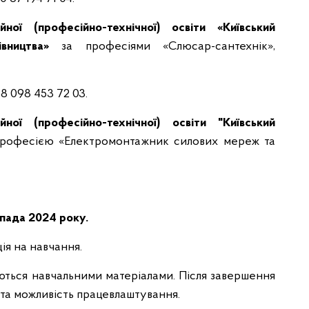
ої (професійно-технічної) освіти «Київський
івництва»
за професіями «Слюсар-сантехнік»,
8 098 453 72 03.
ої (професійно-технічної) освіти "Київський
професією «Електромонтажник силових мереж та
опада 2024 року.
ія на навчання.
ються навчальними матеріалами. Після завершення
 та можливість працевлаштування.