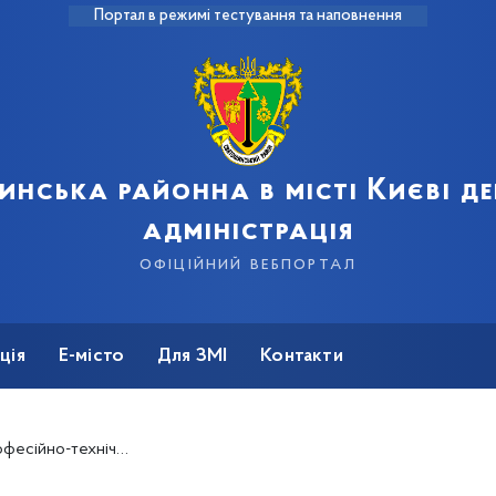
Портал в режимі тестування та наповнення
инська районна в місті Києві д
адміністрація
офіційний вебпортал
ція
Е-місто
Для ЗМІ
Контакти
абір на короткострокові безкоштовні курси