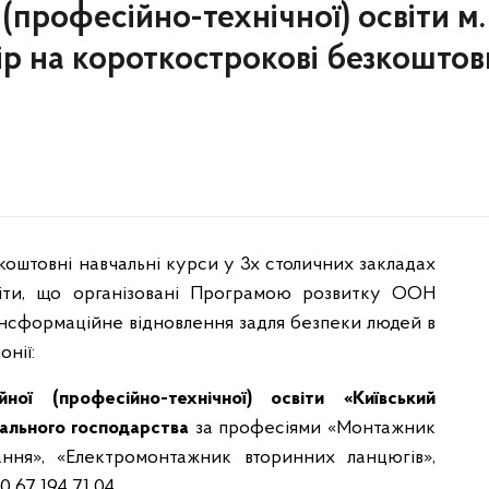
(професійно-технічної) освіти м.
ір на короткострокові безкоштов
коштовні навчальні курси у 3х столичних закладах
світи, що організовані Програмою розвитку ООН
нсформаційне відновлення задля безпеки людей в
онії:
ої (професійно-технічної) освіти «Київський
нального господарства
за професіями «Монтажник
ання», «Електромонтажник вторинних ланцюгів»,
0 67 194 71 04.