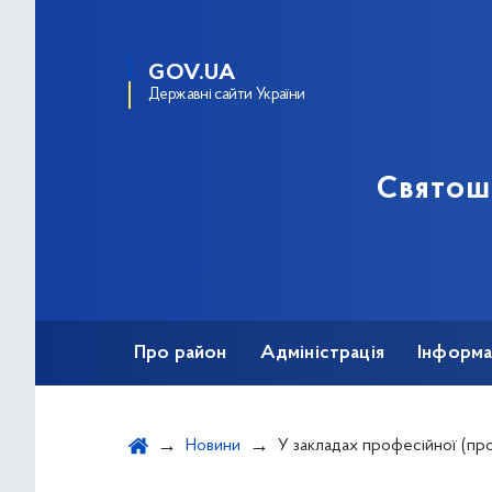
GOV.UA
Державні сайти України
Святош
Про район
Адміністрація
Інформа
Новини
У закладах професійної (професійно-технічної) освіти м. Києва здійснюється н