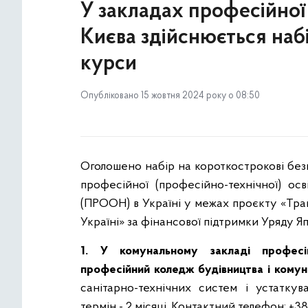
У закладах професійної 
Києва здійснюється наб
курси
Опубліковано 15 жовтня 2024 року о 08:50
Оголошено набір на короткострокові без
професійної (професійно-технічної) о
(ПРООН) в Україні у межах проєкту «Тра
Україні» за фінансової підтримки Уряду Яп
1. У комунальному закладі професійн
професійний коледж будівництва і кому
санітарно-технічних систем і устаткув
термін - 2 місяці. Контактний телефон: +38